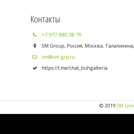
Контакты
+7-977-880-38-70
SM Group
,
Россия
,
Москва
,
Талалихина
sm@sm-grp.ru
https://t.me/chat_buhgalteria
© 2019 
SM Gro